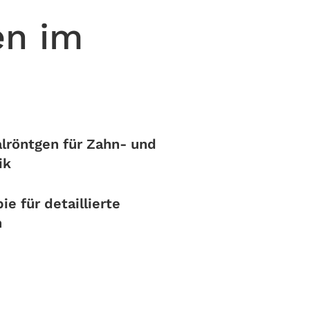
en im
alröntgen für Zahn- und
ik
e für detaillierte
n