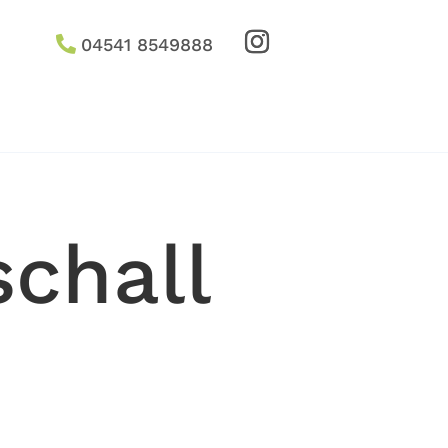

04541 8549888
schall