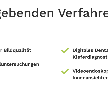
gebenden Verfahr

r Bildqualität
Digitales Dent
Kieferdiagnost
lluntersuchungen

Videoendoskopi
Innenansichte