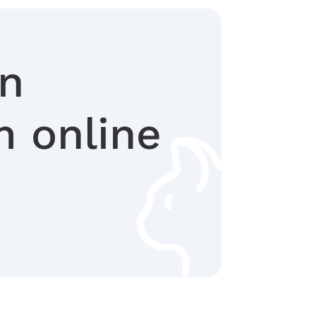
en
m online