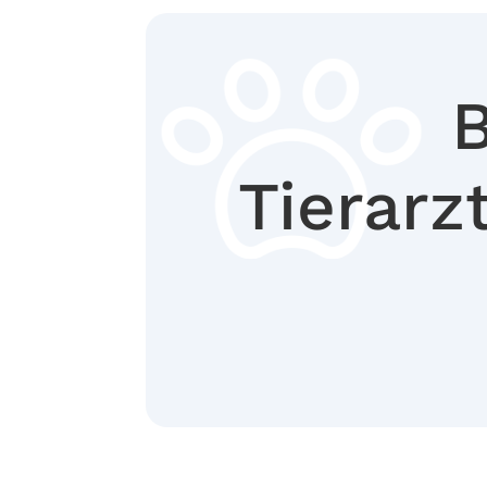
B
Tierarz